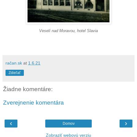
Veselí nad Moravou, hotel Slavia
račan.sk
at
1.6.21
Zdieľať
Žiadne komentáre:
Zverejnenie komentára
‹
›
Domov
Zobraziť webovú verziu