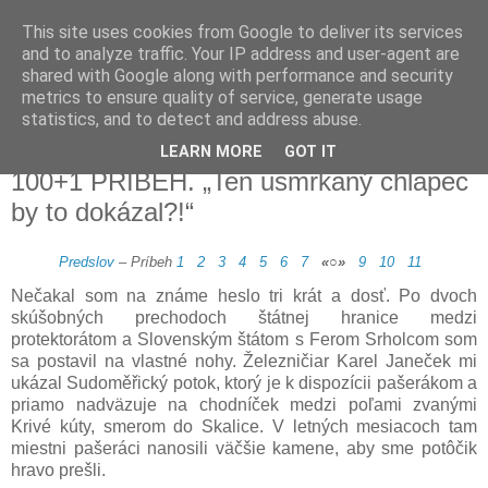
This site uses cookies from Google to deliver its services
Miloš Sedramač
and to analyze traffic. Your IP address and user-agent are
shared with Google along with performance and security
metrics to ensure quality of service, generate usage
rodák z Rače
statistics, and to detect and address abuse.
LEARN MORE
GOT IT
1. 6. 2021
100+1 PRÍBEH. „Ten usmrkaný chlapec
by to dokázal?!“
Predslov
– Príbeh
1
2
3
4
5
6
7
«○»
9
10
11
Nečakal som na známe heslo tri krát a dosť. Po dvoch
skúšobných prechodoch štátnej hranice medzi
protektorátom a Slovenským štátom s Ferom Srholcom som
sa postavil na vlastné nohy. Železničiar Karel Janeček mi
ukázal Sudoměřický potok, ktorý je k dispozícii pašerákom a
priamo nadväzuje na chodníček medzi poľami zvanými
Krivé kúty, smerom do Skalice. V letných mesiacoch tam
miestni pašeráci nanosili väčšie kamene, aby sme potôčik
hravo prešli.