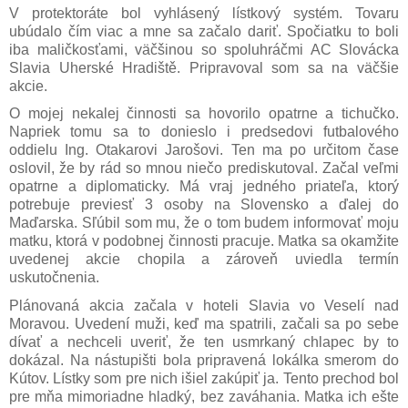
V protektoráte bol vyhlásený lístkový systém. Tovaru
ubúdalo čím viac a mne sa začalo dariť. Spočiatku to boli
iba maličkosťami, väčšinou so spoluhráčmi AC Slovácka
Slavia Uherské Hradiště. Pripravoval som sa na väčšie
akcie.
O mojej nekalej činnosti sa hovorilo opatrne a tichučko.
Napriek tomu sa to donieslo i predsedovi futbalového
oddielu Ing. Otakarovi Jarošovi. Ten ma po určitom čase
oslovil, že by rád so mnou niečo prediskutoval. Začal veľmi
opatrne a diplomaticky. Má vraj jedného priateľa, ktorý
potrebuje previesť 3 osoby na Slovensko a ďalej do
Maďarska. Sľúbil som mu, že o tom budem informovať moju
matku, ktorá v podobnej činnosti pracuje. Matka sa okamžite
uvedenej akcie chopila a zároveň uviedla termín
uskutočnenia.
Plánovaná akcia začala v hoteli Slavia vo Veselí nad
Moravou. Uvedení muži, keď ma spatrili, začali sa po sebe
dívať a nechceli uveriť, že ten usmrkaný chlapec by to
dokázal. Na nástupišti bola pripravená lokálka smerom do
Kútov. Lístky som pre nich išiel zakúpiť ja. Tento prechod bol
pre mňa mimoriadne hladký, bez zaváhania. Matka ich ešte