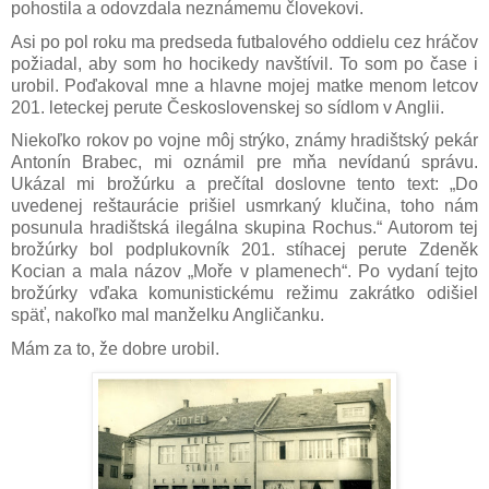
pohostila a odovzdala neznámemu človekovi.
Asi po pol roku ma predseda futbalového oddielu cez hráčov
požiadal, aby som ho hocikedy navštívil. To som po čase i
urobil. Poďakoval mne a hlavne mojej matke menom letcov
201. leteckej perute Československej so sídlom v Anglii.
Niekoľko rokov po vojne môj strýko, známy hradištský pekár
Antonín Brabec, mi oznámil pre mňa nevídanú správu.
Ukázal mi brožúrku a prečítal doslovne tento text: „Do
uvedenej reštaurácie prišiel usmrkaný klučina, toho nám
posunula hradištská ilegálna skupina Rochus.“ Autorom tej
brožúrky bol podplukovník 201. stíhacej perute Zdeněk
Kocian a mala názov „Moře v plamenech“. Po vydaní tejto
brožúrky vďaka komunistickému režimu zakrátko odišiel
späť, nakoľko mal manželku Angličanku.
Mám za to, že dobre urobil.